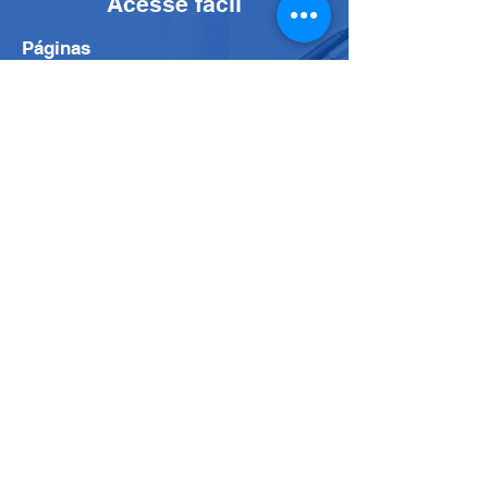
Acesse fácil
Páginas
Odontologia
Início
Fisioterapia
Nossas Salas
Nossa História
Parceria Kyrial
Blog
Medicina
Nossos Planos
Psicologia
CNPJ
Clínica Kyrial
CNPJ:
43.548.081
/0001-71
Contatos para
agendamentos
+55 11 2276-7027
clinicakyrial@gmail.com
Horário de funcionamento da Clínica: