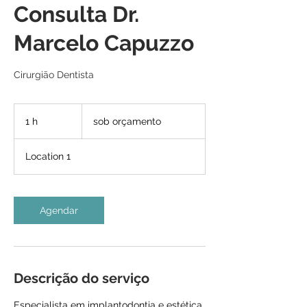
Consulta Dr.
Marcelo Capuzzo
Cirurgião Dentista
sob
orçamento
1 h
1
sob orçamento
Location 1
Agendar
Descrição do serviço
Especialista em implantodontia e estética