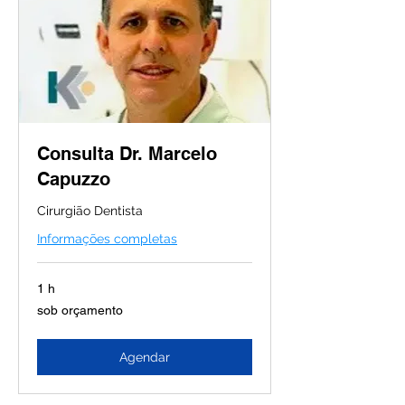
Consulta Dr. Marcelo
Capuzzo
Cirurgião Dentista
Informações completas
1 h
sob
sob orçamento
orçamento
Agendar