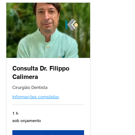
Consulta Dr. Filippo
Calimera
Cirurgião Dentista
Informações completas
1 h
sob
sob orçamento
orçamento