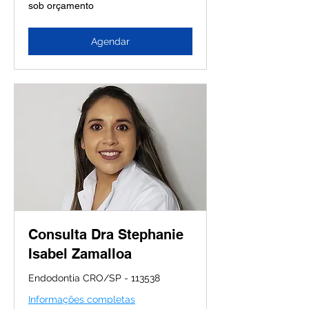
sob
sob orçamento
orçamento
Agendar
Consulta Dra Stephanie
Isabel Zamalloa
Endodontia CRO/SP - 113538
Informações completas