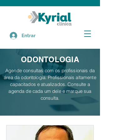
Entrar
ODONTOLOGIA
Agende consultas com os profissionais da
área da odontologia. Profissionais altamente
capacitados e atualizados. Consulte a
agenda de cada um dele e marque sua
consulta.