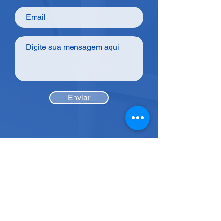
Enviar
Acesse fácil
Páginas
Odontologia
Início
Fisioterapia
Nossas Salas
Nossa História
Parceria Kyrial
Blog
Medicina