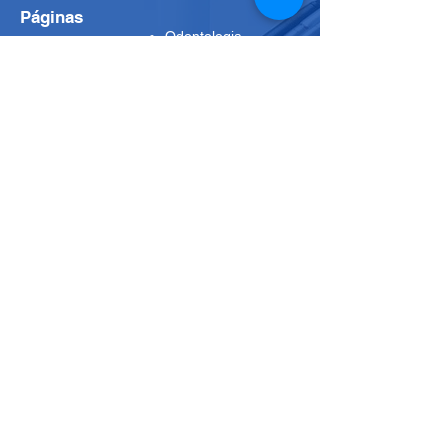
Páginas
Odontologia
Início
Fisioterapia
Nossas Salas
Nossa História
Parceria Kyrial
Blog
Medicina
Nossos Planos
Psicologia
CNPJ
Clínica Kyrial
CNPJ:
43.548.081
/0001-71
Contatos para
agendamentos
+55 11 2276-7027
clinicakyrial@gmail.com
Horário de funcionamento da Clínica:
Segunda a Sexta das 07:00 as 20:00