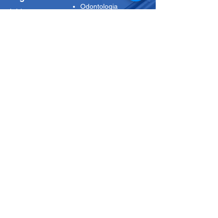
Odontologia
Início
Fisioterapia
Nossas Salas
Nossa História
Parceria Kyrial
Blog
Medicina
Nossos Planos
Psicologia
CNPJ
Clínica Kyrial
CNPJ:
43.548.081
/0001-71
Contatos para
agendamentos
+55 11 2276-7027
clinicakyrial@gmail.com
Horário de funcionamento da Clínica:
Segunda a Sexta das 07:00 as 20:00
Whatsapp para recepção